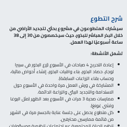
شرح التطوع
سيشارك المتطوعون في مشروع بحثي لتجديد الأراضي من
خلال البذر المباشر للبذور، حيث سيخصصون من 30 إلى 38
ساعة أسبوعيًا لهذا العمل.
تشمل الأنشطة:
إعادة التحريج 4 صباحات في الأسبوع (زرع البذور في سييرا
لوجار، حصاد البذور، بناء واقيات البذور، إنشاء أحواض مائية،
وحساب بقاء الزراعات السابقة).
المشاركة في ورش العمل مرة واحدة في الأسبوع حول
الاستدامة والتجديد البيئي والزراعة الدائمة.
ممارسات صحية 3 مرات في الأسبوع بعد الظهر (مثل اليوغا
وتشي غونغ).
كل متطوع يحصل على جلسة عناية بالجسم مرة في الشهر
من قائمة ممارسين محترفين.
تنظيم الحياة المجتمعية عبر اجتماعات تنظيمية ومسؤوليات