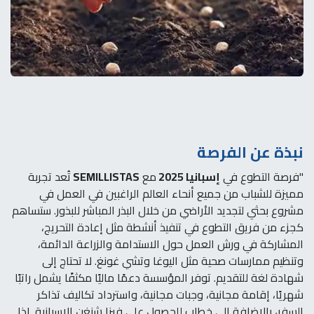
نبذة عن الفرصة
"فرصة التطوع في
إسبانيا 2025
مع
SEMILLISTAS
تُعد تجربة
مميزة للشباب من جميع أنحاء العالم الراغبين في العمل في
مشروع بحثي لتجديد الأراضي من خلال البذر المباشر للبذور. ستساهم
كجزء من فريق التطوع في تنفيذ أنشطة مثل إعادة التحريج،
المشاركة في ورش العمل حول الاستدامة والزراعة الدائمة،
وتنظيم ممارسات صحية مثل اليوغا وتشي غونغ. لا تحتاج إلى
شهادة لغة للتقديم. توفر المؤسسة دعمًا ماليًا مكثفًا يشمل راتبًا
شهريًا، إقامة مجانية، وجبات مجانية، واسترداد تكاليف تذاكر
السفر، بالإضافة إلى خطاب للحصول على فيزا شنغن الإسبانية. إذا